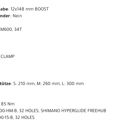
nabe
: 12x148 mm BOOST
ender
: Nein
EM600, 34T
m CLAMP
stütze
: S: 210 mm, M: 260 mm, L: 300 mm
. 85 Nm
00-HM-B, 32 HOLES, SHIMANO HYPERGLIDE FREEHUB
0-15-B, 32 HOLES