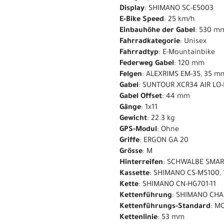
Display
: SHIMANO SC-E5003
E-Bike Speed
: 25 km/h
Einbauhöhe der Gabel
: 530 m
Fahrradkategorie
: Unisex
Fahrradtyp
: E-Mountainbike
Federweg Gabel
: 120 mm
Felgen
: ALEXRIMS EM-35, 35 
Gabel
: SUNTOUR XCR34 AIR LO-
Gabel Offset
: 44 mm
Gänge
: 1x11
Gewicht
: 22.3 kg
GPS-Modul
: Ohne
Griffe
: ERGON GA 20
Grösse
: M
Hinterreifen
: SCHWALBE SMART
Kassette
: SHIMANO CS-M5100, 
Kette
: SHIMANO CN-HG701-11
Kettenführung
: SHIMANO CHA
Kettenführungs-Standard
: M
Kettenlinie
: 53 mm