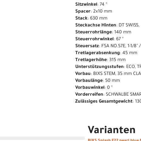
Sitzwinkel
: 74 °
Spacer
: 2x10 mm
Stack
: 630 mm
Steckachse Hinten
: DT SWISS
Steuerrohrlänge
: 140 mm
Steuerrohrwinkel
: 67 °
Steuersatz
: FSA NO.57E, 1-1/8" /
Tretlagerabsenkung
: 45 mm
Tretlagerhöhe
: 315 mm
Unterstützungsstufen
: ECO, T
Vorbau
: BIXS STEM, 35 mm CL
Vorbaulänge
: 50 mm
Vorbauwinkel
: 0 °
Vorderreifen
: SCHWALBE SMAR
Zulässiges Gesamtgewicht
: 13
Varianten
BIXS Splash E22 pearl blue