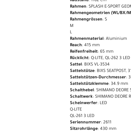
Radstand
: 1162 cm
Rahmen
: SPLASH E-SPORT GEO
Rahmengeometrien (WL/BX/M
Rahmengrössen
: S
M
L
Rahmenmaterial
: Aluminium
Reach
: 415 mm
Reifenfreiheit
: 65 mm
Rücklicht
: Q-LITE, QL-262 3 LED
Sattel
: BIXS VL-3534
Sattelstütze
: BIXS SEATPOST, 
Sattelstützen-Durchmesser
: 
Sattelstützklemme
: 34.9 mm
Schalthebel
: SHIMANO DEORE 
Schaltwerk
: SHIMANO DEORE R
Scheinwerfer
: LED
Q-LITE
QL-261 3 LED
Seriennummer
: 2611
Sitzrohrlänge
: 430 mm