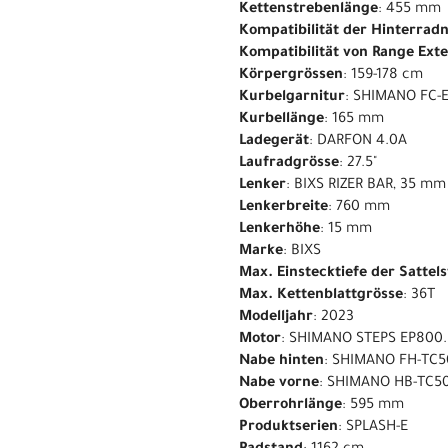
Kettenstrebenlänge
: 455 mm
Kompatibilität der Hinterrad
Kompatibilität von Range Ext
Körpergrössen
: 159-178 cm
Kurbelgarnitur
: SHIMANO FC-
Kurbellänge
: 165 mm
Ladegerät
: DARFON 4.0A
Laufradgrösse
: 27.5"
Lenker
: BIXS RIZER BAR, 35 m
Lenkerbreite
: 760 mm
Lenkerhöhe
: 15 mm
Marke
: BIXS
Max. Einstecktiefe der Sattel
Max. Kettenblattgrösse
: 36T
Modelljahr
: 2023
Motor
: SHIMANO STEPS EP800
Nabe hinten
: SHIMANO FH-TC5
Nabe vorne
: SHIMANO HB-TC50
Oberrohrlänge
: 595 mm
Produktserien
: SPLASH-E