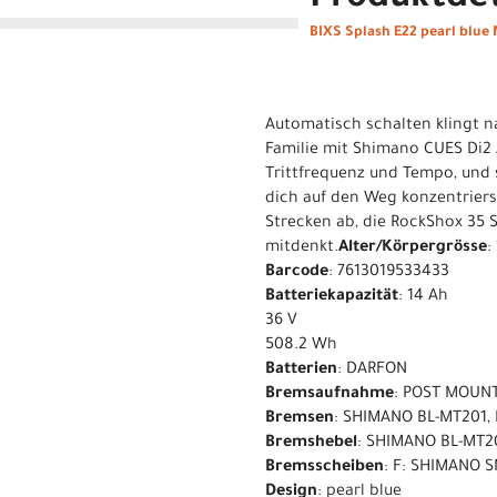
Produktdet
BIXS Splash E22 pearl blue
Automatisch schalten klingt na
Familie mit Shimano CUES Di2 A
Trittfrequenz und Tempo, und s
dich auf den Weg konzentrier
Strecken ab, die RockShox 35 S
mitdenkt.
Alter/Körpergrösse
:
Barcode
: 7613019533433
Batteriekapazität
: 14 Ah
36 V
508.2 Wh
Batterien
: DARFON
Bremsaufnahme
: POST MOUN
Bremsen
: SHIMANO BL-MT201, 
Bremshebel
: SHIMANO BL-MT2
Bremsscheiben
: F: SHIMANO 
Design
: pearl blue