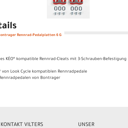
ails
Bontrager Rennrad-Pedalplatten 6 G
les KÉO® kompatible Rennrad-Cleats mit 3-Schrauben-Befestigung i
ÉO® von Look Cycle kompatiblen Rennradpedale
-Rennradpedalen von Bontrager
KONTAKT VILTERS
UNSER