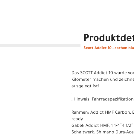
Produktdet
Scott Addict 10 - carbon bla
Das SCOTT Addict 10 wurde von 
Kilometer machen und zeichnet
ausgelegt ist!
,
, Hinweis: Fahrradspezifikat
Rahmen: Addict HMF Carbon, En
ready
Gabel: Addict HMF, 1 1/4´´-1 1/2
Schaltwerk: Shimano Dura-Ace 