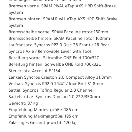
Innenlager: SRAM DUB PF ROAD 86.5
Bremsen vorne: SRAM RIVAL eTap AXS HRD Shift-Brake
System
Bremsen hinten: SRAM RIVAL eTap AXS HRD Shift-Brake
System
Bremsscheibe vorne: SRAM Paceline rotor 160mm
Bremsscheibe hinten: SRAM Paceline rotor 160mm
Laufradsatz: Syncros RP2.0 Disc 28 Front / 28 Rear
Syncros Axle / Removable Lever with Tool
Bereifung vorne: Schwalbe ONE Fold 700x32C
Bereifung hinten: Schwalbe ONE Fold 700x32C
Steuersatz: Acros AIF-1134
Lenker: Syncros Creston 2.0 Compact Alloy 31.8mm
Vorbau: Syncros RR2.0 1 1/4´´ / four Bolt 31.8mm
Sattel: Syncros Tofino Regular 2.0 Channel
Sattelstütze: Syncros Duncan 1.0 27.2/350mm
Gewicht: 87 kg
Empfehlung Mindestgröße: 185 cm
Empfehlung Maximalgröße: 195 cm
Zulässiges Gesamtgewicht: 120 kg