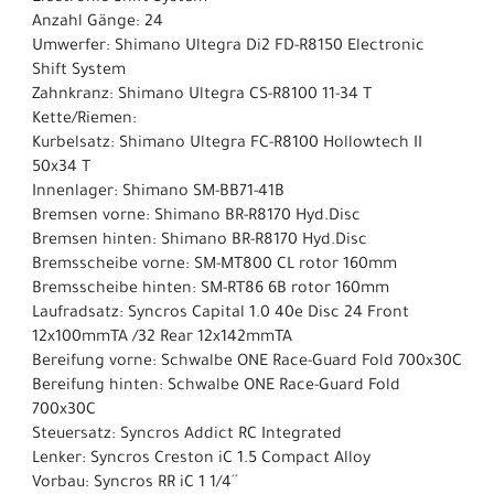
Anzahl Gänge: 24
Umwerfer: Shimano Ultegra Di2 FD-R8150 Electronic
Shift System
Zahnkranz: Shimano Ultegra CS-R8100 11-34 T
Kette/Riemen:
Kurbelsatz: Shimano Ultegra FC-R8100 Hollowtech II
50x34 T
Innenlager: Shimano SM-BB71-41B
Bremsen vorne: Shimano BR-R8170 Hyd.Disc
Bremsen hinten: Shimano BR-R8170 Hyd.Disc
Bremsscheibe vorne: SM-MT800 CL rotor 160mm
Bremsscheibe hinten: SM-RT86 6B rotor 160mm
Laufradsatz: Syncros Capital 1.0 40e Disc 24 Front
12x100mmTA /32 Rear 12x142mmTA
Bereifung vorne: Schwalbe ONE Race-Guard Fold 700x30C
Bereifung hinten: Schwalbe ONE Race-Guard Fold
700x30C
Steuersatz: Syncros Addict RC Integrated
Lenker: Syncros Creston iC 1.5 Compact Alloy
Vorbau: Syncros RR iC 1 1/4´´