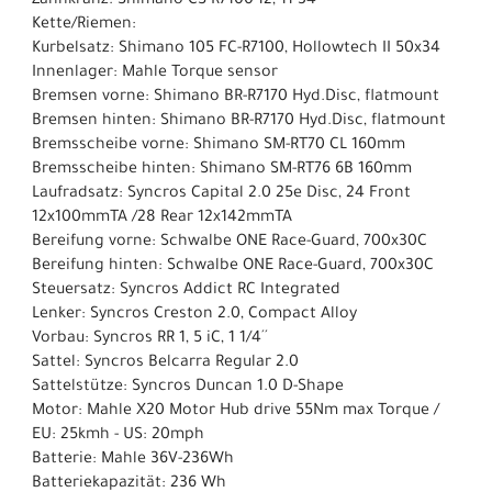
Zahnkranz: Shimano CS-R7100-12, 11-34
Kette/Riemen:
Kurbelsatz: Shimano 105 FC-R7100, Hollowtech II 50x34
Innenlager: Mahle Torque sensor
Bremsen vorne: Shimano BR-R7170 Hyd.Disc, flatmount
Bremsen hinten: Shimano BR-R7170 Hyd.Disc, flatmount
Bremsscheibe vorne: Shimano SM-RT70 CL 160mm
Bremsscheibe hinten: Shimano SM-RT76 6B 160mm
Laufradsatz: Syncros Capital 2.0 25e Disc, 24 Front
12x100mmTA /28 Rear 12x142mmTA
Bereifung vorne: Schwalbe ONE Race-Guard, 700x30C
Bereifung hinten: Schwalbe ONE Race-Guard, 700x30C
Steuersatz: Syncros Addict RC Integrated
Lenker: Syncros Creston 2.0, Compact Alloy
Vorbau: Syncros RR 1, 5 iC, 1 1/4´´
Sattel: Syncros Belcarra Regular 2.0
Sattelstütze: Syncros Duncan 1.0 D-Shape
Motor: Mahle X20 Motor Hub drive 55Nm max Torque /
EU: 25kmh - US: 20mph
Batterie: Mahle 36V-236Wh
Batteriekapazität: 236 Wh