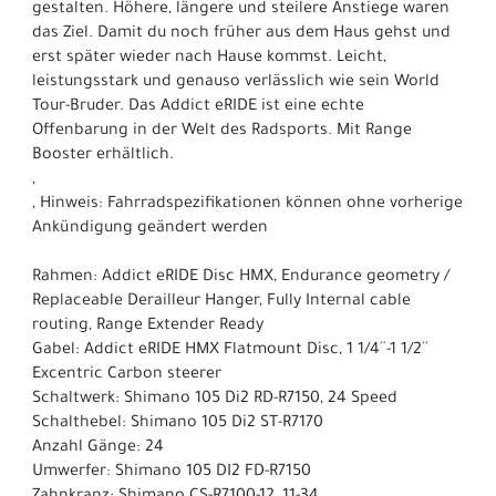
gestalten. Höhere, längere und steilere Anstiege waren
das Ziel. Damit du noch früher aus dem Haus gehst und
erst später wieder nach Hause kommst. Leicht,
leistungsstark und genauso verlässlich wie sein World
Tour-Bruder. Das Addict eRIDE ist eine echte
Offenbarung in der Welt des Radsports. Mit Range
Booster erhältlich.
,
, Hinweis: Fahrradspezifikationen können ohne vorherige
Ankündigung geändert werden
Rahmen: Addict eRIDE Disc HMX, Endurance geometry /
Replaceable Derailleur Hanger, Fully Internal cable
routing, Range Extender Ready
Gabel: Addict eRIDE HMX Flatmount Disc, 1 1/4´´-1 1/2´´
Excentric Carbon steerer
Schaltwerk: Shimano 105 Di2 RD-R7150, 24 Speed
Schalthebel: Shimano 105 Di2 ST-R7170
Anzahl Gänge: 24
Umwerfer: Shimano 105 DI2 FD-R7150