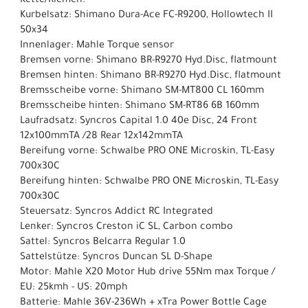
Kette/Riemen:
Kurbelsatz: Shimano Dura-Ace FC-R9200, Hollowtech II
50x34
Innenlager: Mahle Torque sensor
Bremsen vorne: Shimano BR-R9270 Hyd.Disc, flatmount
Bremsen hinten: Shimano BR-R9270 Hyd.Disc, flatmount
Bremsscheibe vorne: Shimano SM-MT800 CL 160mm
Bremsscheibe hinten: Shimano SM-RT86 6B 160mm
Laufradsatz: Syncros Capital 1.0 40e Disc, 24 Front
12x100mmTA /28 Rear 12x142mmTA
Bereifung vorne: Schwalbe PRO ONE Microskin, TL-Easy
700x30C
Bereifung hinten: Schwalbe PRO ONE Microskin, TL-Easy
700x30C
Steuersatz: Syncros Addict RC Integrated
Lenker: Syncros Creston iC SL, Carbon combo
Sattel: Syncros Belcarra Regular 1.0
Sattelstütze: Syncros Duncan SL D-Shape
Motor: Mahle X20 Motor Hub drive 55Nm max Torque /
EU: 25kmh - US: 20mph
Batterie: Mahle 36V-236Wh + xTra Power Bottle Cage