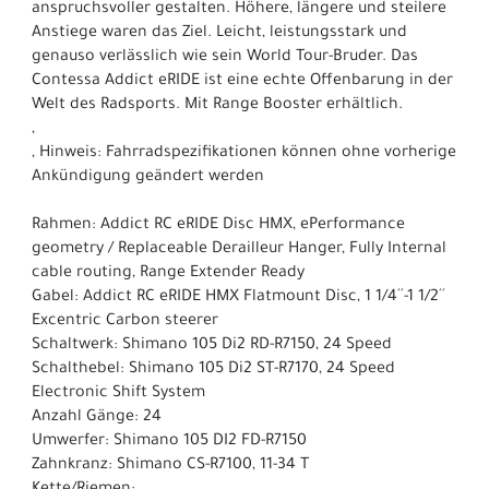
anspruchsvoller gestalten. Höhere, längere und steilere
Anstiege waren das Ziel. Leicht, leistungsstark und
genauso verlässlich wie sein World Tour-Bruder. Das
Contessa Addict eRIDE ist eine echte Offenbarung in der
Welt des Radsports. Mit Range Booster erhältlich.
,
, Hinweis: Fahrradspezifikationen können ohne vorherige
Ankündigung geändert werden
Rahmen: Addict RC eRIDE Disc HMX, ePerformance
geometry / Replaceable Derailleur Hanger, Fully Internal
cable routing, Range Extender Ready
Gabel: Addict RC eRIDE HMX Flatmount Disc, 1 1/4´´-1 1/2´´
Excentric Carbon steerer
Schaltwerk: Shimano 105 Di2 RD-R7150, 24 Speed
Schalthebel: Shimano 105 Di2 ST-R7170, 24 Speed
Electronic Shift System
Anzahl Gänge: 24
Umwerfer: Shimano 105 DI2 FD-R7150
Zahnkranz: Shimano CS-R7100, 11-34 T