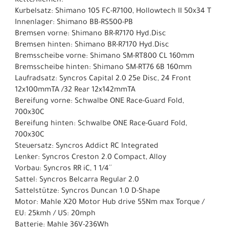
Kette/Riemen:
Kurbelsatz: Shimano 105 FC-R7100, Hollowtech II 50x34 T
Innenlager: Shimano BB-RS500-PB
Bremsen vorne: Shimano BR-R7170 Hyd.Disc
Bremsen hinten: Shimano BR-R7170 Hyd.Disc
Bremsscheibe vorne: Shimano SM-RT800 CL 160mm
Bremsscheibe hinten: Shimano SM-RT76 6B 160mm
Laufradsatz: Syncros Capital 2.0 25e Disc, 24 Front
12x100mmTA /32 Rear 12x142mmTA
Bereifung vorne: Schwalbe ONE Race-Guard Fold,
700x30C
Bereifung hinten: Schwalbe ONE Race-Guard Fold,
700x30C
Steuersatz: Syncros Addict RC Integrated
Lenker: Syncros Creston 2.0 Compact, Alloy
Vorbau: Syncros RR iC, 1 1/4´´
Sattel: Syncros Belcarra Regular 2.0
Sattelstütze: Syncros Duncan 1.0 D-Shape
Motor: Mahle X20 Motor Hub drive 55Nm max Torque /
EU: 25kmh / US: 20mph
Batterie: Mahle 36V-236Wh