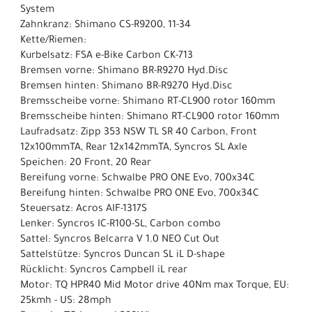
System
Zahnkranz: Shimano CS-R9200, 11-34
Kette/Riemen:
Kurbelsatz: FSA e-Bike Carbon CK-713
Bremsen vorne: Shimano BR-R9270 Hyd.Disc
Bremsen hinten: Shimano BR-R9270 Hyd.Disc
Bremsscheibe vorne: Shimano RT-CL900 rotor 160mm
Bremsscheibe hinten: Shimano RT-CL900 rotor 160mm
Laufradsatz: Zipp 353 NSW TL SR 40 Carbon, Front
12x100mmTA, Rear 12x142mmTA, Syncros SL Axle
Speichen: 20 Front, 20 Rear
Bereifung vorne: Schwalbe PRO ONE Evo, 700x34C
Bereifung hinten: Schwalbe PRO ONE Evo, 700x34C
Steuersatz: Acros AIF-1317S
Lenker: Syncros IC-R100-SL, Carbon combo
Sattel: Syncros Belcarra V 1.0 NEO Cut Out
Sattelstütze: Syncros Duncan SL iL D-shape
Rücklicht: Syncros Campbell iL rear
Motor: TQ HPR40 Mid Motor drive 40Nm max Torque, EU:
25kmh - US: 28mph