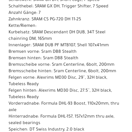
Schaltwerk: SRAM GX DH, Short cage, 7 Speed
Schalthebel: SRAM GX DH, Trigger Shifter, 7 Speed
Anzahl Gänge: 7
Zahnkranz: SRAM CS PG-720 DH 11-25
Kette/Riemen:
Kurbelsatz: SRAM Descendant DH DUB, 34T Steel
chainring DM, 165mm
Innenlager: SRAM DUB PF MTB107, Shell 107x41mm
Bremsen vorne: Sram DB8 Stealth
Bremsen hinten: Sram DB8 Stealth
Bremsscheibe vorne: Sram Centerline, 6bolt, 200mm
Bremsscheibe hinten: Sram Centerline, 6bolt, 200mm
Felgen vorne: Alexrims MD30 Disc, 29´´, 32H black,
Tubeless Ready
Felgen hinten: Alexrims MD30 Disc, 27.5´´, 32H black,
Tubeless Ready
Vorderradnabe: Formula DHL-93 Boost, 110x20mm, thru
axle
Hinterradnabe: Formula DHL-157, 157x12mm thru axle,
sealed bearings
Speichen: DT Swiss Industry, 2.0 black