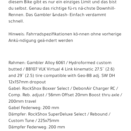
diesem Bike gibt es nur ein einziges Limit und das bist
du selbst. Genau das richtige fü-rs nä-chste Downhill-
Rennen. Das Gambler &ndash- Einfach verdammt
schnell.
Hinweis: Fahrradspezifikationen kö-nnen ohne vorherige
Ankü-ndigung geä-ndert werden
Rahmen: Gambler Alloy 6061 / Hydroformed custom
butted / BB107 VLK Virtual 4 Link kinematic 27.5´´ (2.6)
and 29´´ (2.5) tire compatible with Geo-BB adj. SW DH
12x157mm dropout
Gabel: RockShox Boxxer Select / DebonAir Charger RC /
Comp. Reb. adjust / 56mm Offset 20mm Boost thru axle /
200mm travel
Gabel Federweg: 200 mm
Dämpfer: RockShox SuperDeluxe Select / Rebound /
Custom Tune / 225x75mm
Dämpfer Federweg: 200 mm