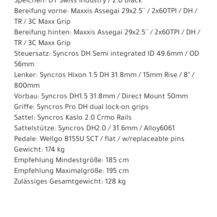
Speichen: DT Swiss Industry / 2.0 black
Bereifung vorne: Maxxis Assegai 29x2.5´´ / 2x60TPI / DH /
TR / 3C Maxx Grip
Bereifung hinten: Maxxis Assegai 29x2.5´´ / 2x60TPI / DH /
TR / 3C Maxx Grip
Steuersatz: Syncros DH Semi integrated ID 49.6mm / OD
56mm
Lenker: Syncros Hixon 1.5 DH 31.8mm / 15mm Rise / 8° /
800mm
Vorbau: Syncros DH1.5 31.8mm / Direct Mount 50mm
Griffe: Syncros Pro DH dual lock-on grips
Sattel: Syncros Kaslo 2.0 Crmo Rails
Sattelstütze: Syncros DH2.0 / 31.6mm / Alloy6061
Pedale: Wellgo B155U SCT / flat / w/replaceable pins
Gewicht: 174 kg
Empfehlung Mindestgröße: 185 cm
Empfehlung Maximalgröße: 195 cm
Zulässiges Gesamtgewicht: 128 kg