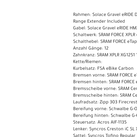
Rahmen: Solace Gravel eRIDE D
Range Extender Included
Gabel: Solace Gravel eRIDE HMX 
Schaltwerk: SRAM FORCE XPLR e
Schalthebel: SRAM FORCE eTap
Anzahl Gänge: 12
Zahnkranz: SRAM XPLR XG1251 
Kette/Riemen:
Kurbelsatz: FSA eBike Carbon
Bremsen vorne: SRAM FORCE eT
Bremsen hinten: SRAM FORCE e
Bremsscheibe vorne: SRAM Ce
Bremsscheibe hinten: SRAM C
Laufradsatz: Zipp 303 Firecres
Bereifung vorne: Schwalbe G-
Bereifung hinten: Schwalbe G
Steuersatz: Acros AIF-1135
Lenker: Syncros Creston iC S
Sattel: Syncros Tofino Regular