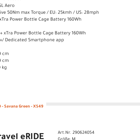
SL Aero
ive 50Nm max Torque / EU: 25kmh / US: 28mph
 xTra Power Bottle Cage Battery 160Wh
 + xTra Power Bottle Cage Battery 160Wh
T+/ Dedicated Smartphone app
0 cm
0 cm
0 kg
0 - Savana Green - XS49
Art.Nr. 290624054
ravel eRIDE
Größe: M