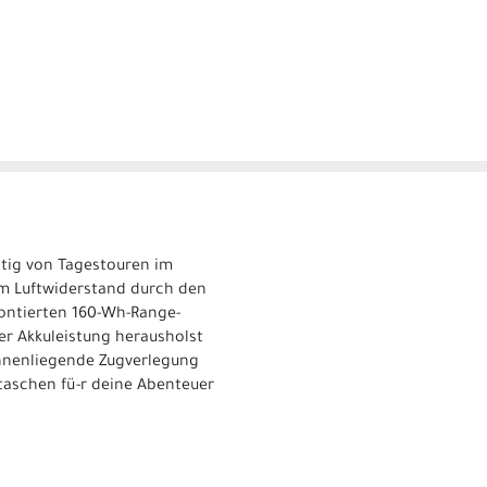
itig von Tagestouren im
nem Luftwiderstand durch den
montierten 160-Wh-Range-
er Akkuleistung herausholst
innenliegende Zugverlegung
taschen fü-r deine Abenteuer