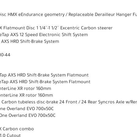
isc HMX eEndurance geometry / Replaceable Derailleur Hanger Ful
Flatmount Disc 1 1/4´´-1 1/2´´ Excentric Carbon steerer
Tap AXS 12 Speed Electronic Shift System
 AXS HRD Shift-Brake System
10-44
ap AXS HRD Shift-Brake System Flatmount
Tap AXS HRD Shift-Brake System Flatmount
nterLine XR rotor 160mm
enterLine XR rotor 160mm
t Carbon tubeless disc-brake 24 Front / 24 Rear Syncros Axle w/R
One Overland EVO 700x50C
-One Overland EVO 700x50C
L X Carbon combo
 1.0 Cutout