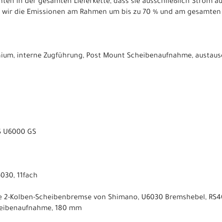
nten in der gesamten Lieferkette, dass sie ausschließlich Strom 
n wir die Emissionen am Rahmen um bis zu 70 % und am gesamten 
um, interne Zugführung, Post Mount Scheibenaufnahme, austauschb
S U6000 GS
030, 11fach
e 2-Kolben-Scheibenbremse von Shimano, U6030 Bremshebel, RS4
heibenaufnahme, 180 mm