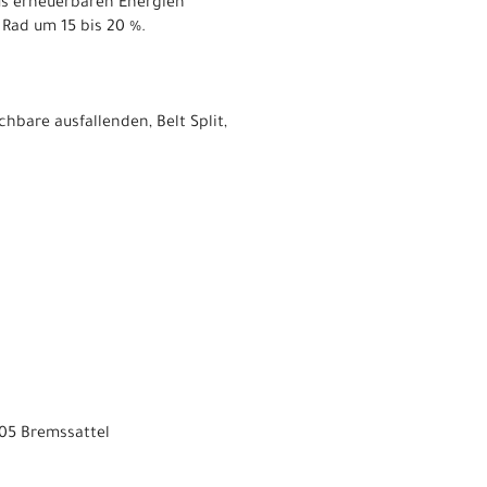
aus erneuerbaren Energien
Rad um 15 bis 20 %.
are ausfallenden, Belt Split,
05 Bremssattel