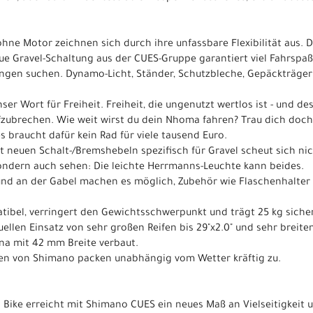
hne Motor zeichnen sich durch ihre unfassbare Flexibilität aus. 
eue Gravel-Schaltung aus der CUES-Gruppe garantiert viel Fahrspaß 
gen suchen. Dynamo-Licht, Ständer, Schutzbleche, Gepäckträger: 
er Wort für Freiheit. Freiheit, die ungenutzt wertlos ist - und de
zubrechen. Wie weit wirst du dein Nhoma fahren? Trau dich doch,
s braucht dafür kein Rad für viele tausend Euro.
t neuen Schalt-/Bremshebeln spezifisch für Gravel scheut sich ni
ondern auch sehen: Die leichte Herrmanns-Leuchte kann beides.
nd an der Gabel machen es möglich, Zubehör wie Flaschenhalter 
patibel, verringert den Gewichtsschwerpunkt und trägt 25 kg sich
uellen Einsatz von sehr großen Reifen bis 29"x2.0" und sehr breiten
na mit 42 mm Breite verbaut.
en von Shimano packen unabhängig vom Wetter kräftig zu.
n Bike erreicht mit Shimano CUES ein neues Maß an Vielseitigkeit