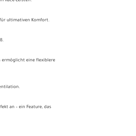
m Race-Leisten.
für ultimativen Komfort.
ß.
ermöglicht eine flexiblere
ntilation.
kt an – ein Feature, das