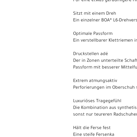
Für eine etwas geräumigere Hi
Sitzt mit einem Dreh
Ein einzelner BOA® L6-Drehver
Optimale Passform
Ein verstellbarer Klettriemen
Druckstellen adé
Der in Zonen unterteilte Scha
Passform mit besserer Mittelf
Extrem atmungsaktiv
Perforierungen im Oberschuh s
Luxuriöses Tragegefühl
Die Kombination aus synthetis
sonst nur teureren Radschuhen
Hält die Ferse fest
Eine steife Fersenka