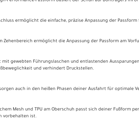
gh-Performance-Passform basiert der Schuh auf Bontragers inFor
schluss ermöglicht die einfache, präzise Anpassung der Passform 
 im Zehenbereich ermöglicht die Anpassung der Passform am Vorfu
ft mit gewebten Führungslaschen und entlastenden Aussparungen 
ußbeweglichkeit und verhindert Druckstellen.
orgen auch in den heißen Phasen deiner Ausfahrt für optimale Ve
chem Mesh und TPU am Oberschuh passt sich deiner Fußform perfe
 vorbehalten ist.