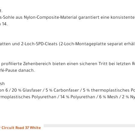
t.
ies-Sohle aus Nylon-Composite-Material garantiert eine konsistent
 14.
tten und 2-Loch-SPD-Cleats (2-Loch-Montageplatte separat erhältl
r profilierte Zehenbereich bieten einen sicheren Tritt bei letzten
afé-Pause danach.
esh
lon 6 / 20 % Glasfaser / 5 % Carbonfaser / 5 % thermoplastisches P
rmoplastisches Polyurethan / 14 % Polyurethan / 6 % Mesh / 2 % N
Circuit Road 37 White