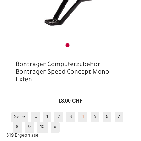
Bontrager Computerzubehör
Bontrager Speed Concept Mono
Exten
18,00 CHF
Seite
«
1
2
3
4
5
6
7
8
9
10
»
819 Ergebnisse