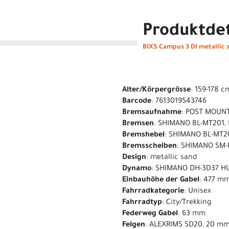
Produktdet
BIXS Campus 3 DI metallic 
Alter/Körpergrösse
: 159-178 c
Barcode
: 7613019543746
Bremsaufnahme
: POST MOUN
Bremsen
: SHIMANO BL-MT201,
Bremshebel
: SHIMANO BL-MT2
Bremsscheiben
: SHIMANO SM-
Design
: metallic sand
Dynamo
: SHIMANO DH-3D37 H
Einbauhöhe der Gabel
: 477 m
Fahrradkategorie
: Unisex
Fahrradtyp
: City/Trekking
Federweg Gabel
: 63 mm
Felgen
: ALEXRIMS SD20, 20 m