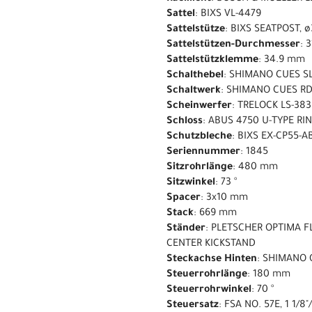
Sattel
: BIXS VL-4479
Sattelstütze
: BIXS SEATPOST, 
Sattelstützen-Durchmesser
: 
Sattelstützklemme
: 34.9 mm
Schalthebel
: SHIMANO CUES S
Schaltwerk
: SHIMANO CUES RD
Scheinwerfer
: TRELOCK LS-38
Schloss
: ABUS 4750 U-TYPE RI
Schutzbleche
: BIXS EX-CP55-
Seriennummer
: 1845
Sitzrohrlänge
: 480 mm
Sitzwinkel
: 73 °
Spacer
: 3x10 mm
Stack
: 669 mm
Ständer
: PLETSCHER OPTIMA F
CENTER KICKSTAND
Steckachse Hinten
: SHIMANO 
Steuerrohrlänge
: 180 mm
Steuerrohrwinkel
: 70 °
Steuersatz
: FSA NO. 57E, 1 1/8"/