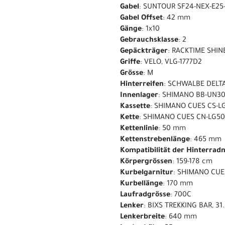
Gabel
: SUNTOUR SF24-NEX-E25
Gabel Offset
: 42 mm
Gänge
: 1x10
Gebrauchsklasse
: 2
Gepäckträger
: RACKTIME SHIN
Griffe
: VELO, VLG-1777D2
Grösse
: M
Hinterreifen
: SCHWALBE DELT
Innenlager
: SHIMANO BB-UN3
Kassette
: SHIMANO CUES CS-LG
Kette
: SHIMANO CUES CN-LG5
Kettenlinie
: 50 mm
Kettenstrebenlänge
: 465 mm
Kompatibilität der Hinterrad
Körpergrössen
: 159-178 cm
Kurbelgarnitur
: SHIMANO CUE
Kurbellänge
: 170 mm
Laufradgrösse
: 700C
Lenker
: BIXS TREKKING BAR, 3
Lenkerbreite
: 640 mm