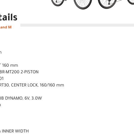
ails
sand M
m
T 160 mm
 BR-MT200 2-PISTON
01
RT30, CENTER LOCK, 160/160 mm
UB DYNAMO, 6V, 3.0W
m
m INNER WIDTH