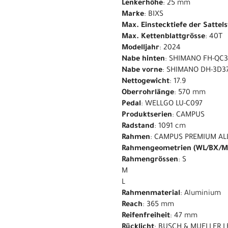
Lenkerhöhe
: 25 mm
Marke
: BIXS
Max. Einstecktiefe der Sattel
Max. Kettenblattgrösse
: 40T
Modelljahr
: 2024
Nabe hinten
: SHIMANO FH-QC
Nabe vorne
: SHIMANO DH-3D37
Nettogewicht
: 17.9
Oberrohrlänge
: 570 mm
Pedal
: WELLGO LU-C097
Produktserien
: CAMPUS
Radstand
: 1091 cm
Rahmen
: CAMPUS PREMIUM AL
Rahmengeometrien (WL/BX/M
Rahmengrössen
: S
M
L
Rahmenmaterial
: Aluminium
Reach
: 365 mm
Reifenfreiheit
: 47 mm
Rücklicht
: BUSCH & MUELLER 