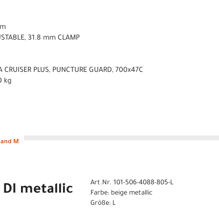
mm
USTABLE, 31.8 mm CLAMP
A CRUISER PLUS, PUNCTURE GUARD, 700x47C
0 kg
sand M
Art.Nr. 101-506-4088-805-L
DI metallic
Farbe: beige metallic
Größe: L