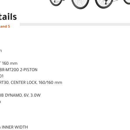
ails
sand S
m
T 160 mm
 BR-MT200 2-PISTON
01
RT30, CENTER LOCK, 160/160 mm
UB DYNAMO, 6V, 3.0W
m
m INNER WIDTH