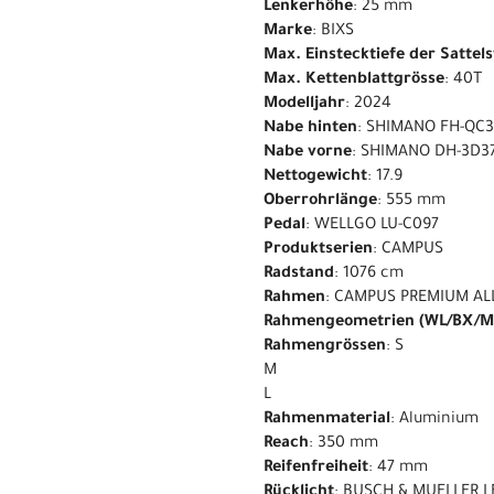
Lenkerhöhe
: 25 mm
Marke
: BIXS
Max. Einstecktiefe der Sattel
Max. Kettenblattgrösse
: 40T
Modelljahr
: 2024
Nabe hinten
: SHIMANO FH-QC
Nabe vorne
: SHIMANO DH-3D37
Nettogewicht
: 17.9
Oberrohrlänge
: 555 mm
Pedal
: WELLGO LU-C097
Produktserien
: CAMPUS
Radstand
: 1076 cm
Rahmen
: CAMPUS PREMIUM AL
Rahmengeometrien (WL/BX/M
Rahmengrössen
: S
M
L
Rahmenmaterial
: Aluminium
Reach
: 350 mm
Reifenfreiheit
: 47 mm
Rücklicht
: BUSCH & MUELLER 