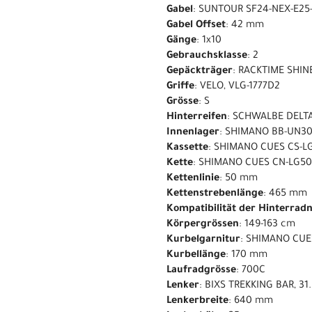
Gabel
: SUNTOUR SF24-NEX-E25
Gabel Offset
: 42 mm
Gänge
: 1x10
Gebrauchsklasse
: 2
Gepäckträger
: RACKTIME SHIN
Griffe
: VELO, VLG-1777D2
Grösse
: S
Hinterreifen
: SCHWALBE DELT
Innenlager
: SHIMANO BB-UN3
Kassette
: SHIMANO CUES CS-LG
Kette
: SHIMANO CUES CN-LG5
Kettenlinie
: 50 mm
Kettenstrebenlänge
: 465 mm
Kompatibilität der Hinterrad
Körpergrössen
: 149-163 cm
Kurbelgarnitur
: SHIMANO CUE
Kurbellänge
: 170 mm
Laufradgrösse
: 700C
Lenker
: BIXS TREKKING BAR, 3
Lenkerbreite
: 640 mm