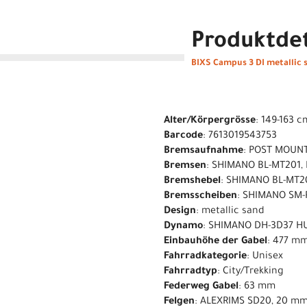
Produktdet
BIXS Campus 3 DI metallic 
Alter/Körpergrösse
: 149-163 c
Barcode
: 7613019543753
Bremsaufnahme
: POST MOUN
Bremsen
: SHIMANO BL-MT201,
Bremshebel
: SHIMANO BL-MT2
Bremsscheiben
: SHIMANO SM-
Design
: metallic sand
Dynamo
: SHIMANO DH-3D37 H
Einbauhöhe der Gabel
: 477 m
Fahrradkategorie
: Unisex
Fahrradtyp
: City/Trekking
Federweg Gabel
: 63 mm
Felgen
: ALEXRIMS SD20, 20 m