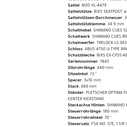
Sattel
: BIXS VL-4479
Sattelstütze
: BIXS SEATPOST, 
Sattelstützen-Durchmesser
: 
Sattelstützklemme
: 34.9 mm
Schalthebel
: SHIMANO CUES S
Schaltwerk
: SHIMANO CUES RD
Scheinwerfer
: TRELOCK LS-38
Schloss
: ABUS 4750 U-TYPE RI
Schutzbleche
: BIXS EX-CP55-
Seriennummer
: 1845
Sitzrohrlänge
: 440 mm
Sitzwinkel
: 73 °
Spacer
: 3x10 mm
Stack
: 669 mm
Ständer
: PLETSCHER OPTIMA F
CENTER KICKSTAND
Steckachse Hinten
: SHIMANO 
Steuerrohrlänge
: 180 mm
Steuerrohrwinkel
: 70 °
Steuersatz
: FSA NO. 57E, 1 1/8"/