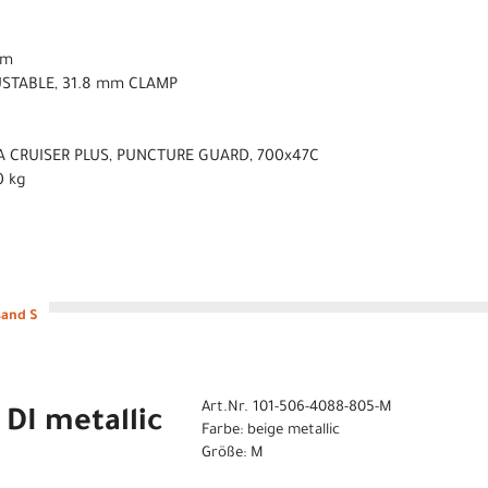
mm
USTABLE, 31.8 mm CLAMP
A CRUISER PLUS, PUNCTURE GUARD, 700x47C
0 kg
sand S
Art.Nr. 101-506-4088-805-M
DI metallic
Farbe: beige metallic
Größe: M