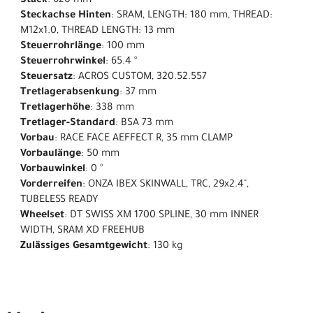
Stack
: 620 mm
Steckachse Hinten
: SRAM, LENGTH: 180 mm, THREAD:
M12x1.0, THREAD LENGTH: 13 mm
Steuerrohrlänge
: 100 mm
Steuerrohrwinkel
: 65.4 °
Steuersatz
: ACROS CUSTOM, 320.52.557
Tretlagerabsenkung
: 37 mm
Tretlagerhöhe
: 338 mm
Tretlager-Standard
: BSA 73 mm
Vorbau
: RACE FACE AEFFECT R, 35 mm CLAMP
Vorbaulänge
: 50 mm
Vorbauwinkel
: 0 °
Vorderreifen
: ONZA IBEX SKINWALL, TRC, 29x2.4",
TUBELESS READY
Wheelset
: DT SWISS XM 1700 SPLINE, 30 mm INNER
WIDTH, SRAM XD FREEHUB
Zulässiges Gesamtgewicht
: 130 kg