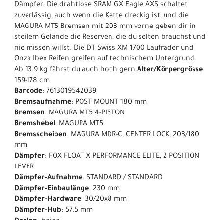
Dämpfer. Die drahtlose SRAM GX Eagle AXS schaltet
zuverlässig, auch wenn die Kette dreckig ist, und die
MAGURA MT5 Bremsen mit 203 mm vorne geben dir in
steilem Gelände die Reserven, die du selten brauchst und
nie missen willst. Die DT Swiss XM 1700 Laufräder und
Onza Ibex Reifen greifen auf technischem Untergrund.
Ab 13.9 kg fährst du auch hoch gern.
Alter/Körpergrösse
:
159-178 cm
Barcode
: 7613019542039
Bremsaufnahme
: POST MOUNT 180 mm
Bremsen
: MAGURA MT5 4-PISTON
Bremshebel
: MAGURA MT5
Bremsscheiben
: MAGURA MDR-C, CENTER LOCK, 203/180
mm
Dämpfer
: FOX FLOAT X PERFORMANCE ELITE, 2 POSITION
LEVER
Dämpfer-Aufnahme
: STANDARD / STANDARD
Dämpfer-Einbaulänge
: 230 mm
Dämpfer-Hardware
: 30/20x8 mm
Dämpfer-Hub
: 57.5 mm