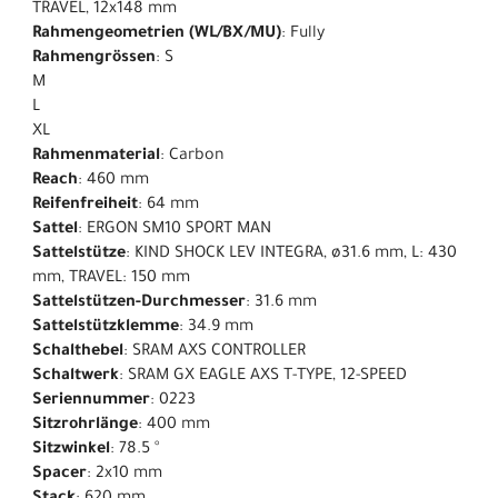
TRAVEL, 12x148 mm
Rahmengeometrien (WL/BX/MU)
: Fully
Rahmengrössen
: S
M
L
XL
Rahmenmaterial
: Carbon
Reach
: 460 mm
Reifenfreiheit
: 64 mm
Sattel
: ERGON SM10 SPORT MAN
Sattelstütze
: KIND SHOCK LEV INTEGRA, ø31.6 mm, L: 430
mm, TRAVEL: 150 mm
Sattelstützen-Durchmesser
: 31.6 mm
Sattelstützklemme
: 34.9 mm
Schalthebel
: SRAM AXS CONTROLLER
Schaltwerk
: SRAM GX EAGLE AXS T-TYPE, 12-SPEED
Seriennummer
: 0223
Sitzrohrlänge
: 400 mm
Sitzwinkel
: 78.5 °
Spacer
: 2x10 mm