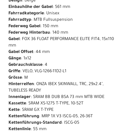
Design
: beige
Einbauhöhe der Gabel
: 561 mm
Fahrradkategorie
: Unisex
Fahrradtyp
: MTB Fullsuspension
Federweg Gabel
: 150 mm
Federweg Hinterbau
: 140 mm
Gabel
: FOX 36 FLOAT PERFORMANCE ELITE FIT4, 15x110
mm
Gabel Offset
: 44 mm
Gänge
: 1x12
Gebrauchsklasse
: 4
Griffe
: VELO, VLG-1266-11D2-L1
Grösse
: M
Hinterreifen
: ONZA IBEX SKINWALL, TRC, 29x2.4",
TUBELESS READY
Innenlager
: SRAM BB DUB BSA 73 mm MTB WIDE
Kassette
: SRAM XS-1275 T-TYPE, 10-52T
Kette
: SRAM GX T-TYPE
Kettenführung
: MRP 1X V3 ISCG-05, 26-36T
Kettenführungs-Standard
: ISCG-05
Kettenlinie
: 55 mm