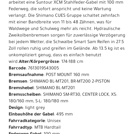
arbeitet eine Suntour XCM Stahlfeder-Gabel mit 100 mm
Federweg, die sofort anspricht und keine Wartung
verlangt. Die Shimano CUES Gruppe schaltet zehnfach
mit einer Bandbreite von 11 bis 48 Zähnen, was für
Waldwege und Schulweg mehr als reicht. Hydraulische
Zweikolbenbremsen sorgen für zuverlässige Verzögerung
bei jedem Wetter, die Schwalbe Smart Sam Reifen in 27.5
Zoll rollen ruhig und greifen im Gelände. Ab 13.5 kg ist es
unkompliziert genug, dass es einfach benutzt
wird.
Alter/Körpergrösse
: 174-188 cm
Barcode
: 7613019543005
Bremsaufnahme
: POST MOUNT 160 mm
Bremsen
: SHIMANO BL-MT201, BR-MT200 2-PISTON
Bremshebel
: SHIMANO BL-MT201
Bremsscheiben
: SHIMANO SM-RT30, CENTER LOCK, XS:
180/160 mm, S-L: 180/180 mm
Design
: light grey
Einbauhöhe der Gabel
: 495 mm
Fahrradkategorie
: Unisex
Fahrradtyp
: MTB Hardtail