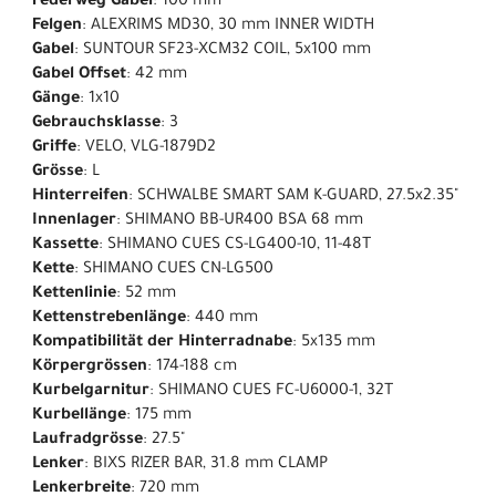
Federweg Gabel
: 100 mm
Felgen
: ALEXRIMS MD30, 30 mm INNER WIDTH
Gabel
: SUNTOUR SF23-XCM32 COIL, 5x100 mm
Gabel Offset
: 42 mm
Gänge
: 1x10
Gebrauchsklasse
: 3
Griffe
: VELO, VLG-1879D2
Grösse
: L
Hinterreifen
: SCHWALBE SMART SAM K-GUARD, 27.5x2.35"
Innenlager
: SHIMANO BB-UR400 BSA 68 mm
Kassette
: SHIMANO CUES CS-LG400-10, 11-48T
Kette
: SHIMANO CUES CN-LG500
Kettenlinie
: 52 mm
Kettenstrebenlänge
: 440 mm
Kompatibilität der Hinterradnabe
: 5x135 mm
Körpergrössen
: 174-188 cm
Kurbelgarnitur
: SHIMANO CUES FC-U6000-1, 32T
Kurbellänge
: 175 mm
Laufradgrösse
: 27.5"
Lenker
: BIXS RIZER BAR, 31.8 mm CLAMP
Lenkerbreite
: 720 mm