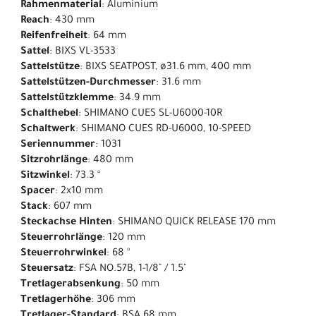
Rahmenmaterial
: Aluminium
Reach
: 430 mm
Reifenfreiheit
: 64 mm
Sattel
: BIXS VL-3533
Sattelstütze
: BIXS SEATPOST, ø31.6 mm, 400 mm
Sattelstützen-Durchmesser
: 31.6 mm
Sattelstützklemme
: 34.9 mm
Schalthebel
: SHIMANO CUES SL-U6000-10R
Schaltwerk
: SHIMANO CUES RD-U6000, 10-SPEED
Seriennummer
: 1031
Sitzrohrlänge
: 480 mm
Sitzwinkel
: 73.3 °
Spacer
: 2x10 mm
Stack
: 607 mm
Steckachse Hinten
: SHIMANO QUICK RELEASE 170 mm
Steuerrohrlänge
: 120 mm
Steuerrohrwinkel
: 68 °
Steuersatz
: FSA NO.57B, 1-1/8" / 1.5"
Tretlagerabsenkung
: 50 mm
Tretlagerhöhe
: 306 mm
Tretlager-Standard
: BSA 68 mm