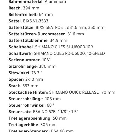
Rahmenmaterial
: Aluminium
Reach
: 394 mm
Reifenfreiheit
: 64 mm
Sattel
: BIXS VL-3533
Sattelstütze
: BIXS SEATPOST, ø31.6 mm, 350 mm
Sattelstützen-Durchmesser
: 31.6 mm
Sattelstützklemme
: 34.9 mm
Schalthebel
: SHIMANO CUES SL-U6000-10R
Schaltwerk
: SHIMANO CUES RD-U6000, 10-SPEED
Seriennummer
: 1031
Sitzrohrlänge
: 380 mm
Sitzwinkel
: 73.3 °
Spacer
: 2x10 mm
Stack
: 593 mm
Steckachse Hinten
: SHIMANO QUICK RELEASE 170 mm
Steuerrohrlänge
: 105 mm
Steuerrohrwinkel
: 68 °
Steuersatz
: FSA NO.57B, 1-1/8" / 1.5"
Tretlagerabsenkung
: 50 mm
Tretlagerhöhe
: 306 mm
Tretlager-Standard
: BSA 68 mm