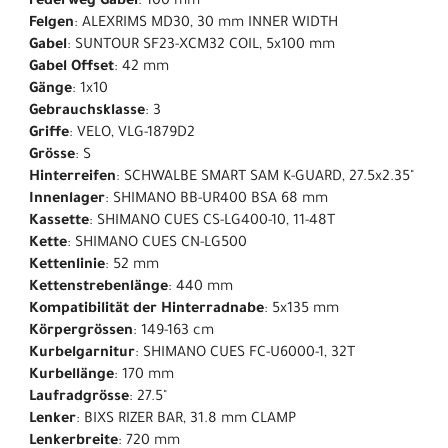
Federweg Gabel
: 100 mm
Felgen
: ALEXRIMS MD30, 30 mm INNER WIDTH
Gabel
: SUNTOUR SF23-XCM32 COIL, 5x100 mm
Gabel Offset
: 42 mm
Gänge
: 1x10
Gebrauchsklasse
: 3
Griffe
: VELO, VLG-1879D2
Grösse
: S
Hinterreifen
: SCHWALBE SMART SAM K-GUARD, 27.5x2.35"
Innenlager
: SHIMANO BB-UR400 BSA 68 mm
Kassette
: SHIMANO CUES CS-LG400-10, 11-48T
Kette
: SHIMANO CUES CN-LG500
Kettenlinie
: 52 mm
Kettenstrebenlänge
: 440 mm
Kompatibilität der Hinterradnabe
: 5x135 mm
Körpergrössen
: 149-163 cm
Kurbelgarnitur
: SHIMANO CUES FC-U6000-1, 32T
Kurbellänge
: 170 mm
Laufradgrösse
: 27.5"
Lenker
: BIXS RIZER BAR, 31.8 mm CLAMP
Lenkerbreite
: 720 mm