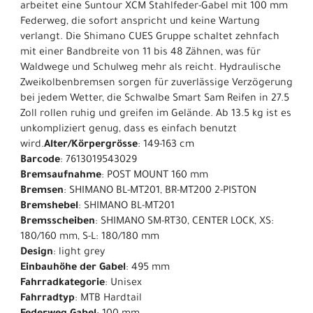
arbeitet eine Suntour XCM Stahlfeder-Gabel mit 100 mm
Federweg, die sofort anspricht und keine Wartung
verlangt. Die Shimano CUES Gruppe schaltet zehnfach
mit einer Bandbreite von 11 bis 48 Zähnen, was für
Waldwege und Schulweg mehr als reicht. Hydraulische
Zweikolbenbremsen sorgen für zuverlässige Verzögerung
bei jedem Wetter, die Schwalbe Smart Sam Reifen in 27.5
Zoll rollen ruhig und greifen im Gelände. Ab 13.5 kg ist es
unkompliziert genug, dass es einfach benutzt
wird.
Alter/Körpergrösse
: 149-163 cm
Barcode
: 7613019543029
Bremsaufnahme
: POST MOUNT 160 mm
Bremsen
: SHIMANO BL-MT201, BR-MT200 2-PISTON
Bremshebel
: SHIMANO BL-MT201
Bremsscheiben
: SHIMANO SM-RT30, CENTER LOCK, XS:
180/160 mm, S-L: 180/180 mm
Design
: light grey
Einbauhöhe der Gabel
: 495 mm
Fahrradkategorie
: Unisex
Fahrradtyp
: MTB Hardtail