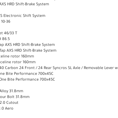
AXS HRD Shift-Brake System
 Electronic Shift System
 10-36
et 46/33 T
 86.5
ap AXS HRD Shift-Brake System
Tap AXS HRD Shift-Brake System
celine rotor 160mm
aceline rotor 160mm
40 Carbon 24 Front / 24 Rear Syncros SL Axle / Removable Lever w
One Bite Performance 700x45C
-One Bite Performance 700x45C
 Alloy 31.8mm
 four Bolt 31.8mm
 2.0 Cutout
1.0 Aero