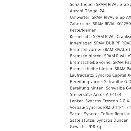
Schalthebel: SRAM RIVAL eTap 
Anzahl Gänge: 24
Umwerfer: SRAM RIVAL eTap AXS
Zahnkranz: SRAM RIVAL XG1250
Kette/Riemen:
Kurbelsatz: SRAM RIVAL Cranks
Innenlager: SRAM DUB PF ROAD
Bremsen vorne: SRAM RIVAL eT
Bremsen hinten: SRAM RIVAL e
Bremsscheibe vorne: SRAM Pa
Bremsscheibe hinten: SRAM P
Laufradsatz: Syncros Capital X
Bereifung vorne: Schwalbe G-
Bereifung hinten: Schwalbe G
Steuersatz: Acros AIF-1134
Lenker: Syncros Creston 2.0 X
Vorbau: Syncros RR2.0 1 1/4´´ /
Sattel: Syncros Tofino Regular
Sattelstütze: Syncros Duncan 
Gewicht: 918 kg