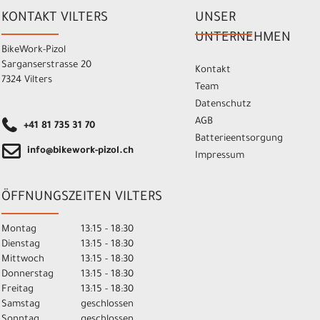
KONTAKT VILTERS
UNSER
UNTERNEHMEN
BikeWork-Pizol
Sarganserstrasse 20
Kontakt
7324 Vilters
Team
Datenschutz
AGB
+41 81 735 31 70
Batterieentsorgung
info@bikework-pizol.ch
Impressum
ÖFFNUNGSZEITEN VILTERS
Montag
13:15 - 18:30
Dienstag
13:15 - 18:30
Mittwoch
13:15 - 18:30
Donnerstag
13:15 - 18:30
Freitag
13:15 - 18:30
Samstag
geschlossen
Sonntag
geschlossen