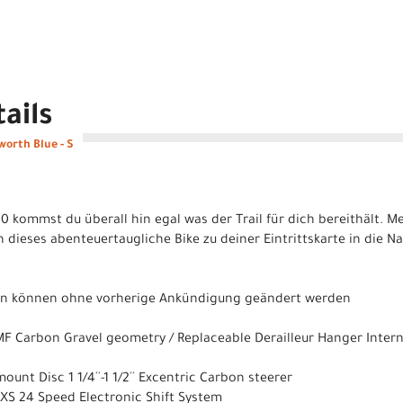
ails
worth Blue - S
 kommst du überall hin egal was der Trail für dich bereithält. M
ieses abenteuertaugliche Bike zu deiner Eintrittskarte in die N
nen können ohne vorherige Ankündigung geändert werden
F Carbon Gravel geometry / Replaceable Derailleur Hanger Intern
unt Disc 1 1/4´´-1 1/2´´ Excentric Carbon steerer
XS 24 Speed Electronic Shift System