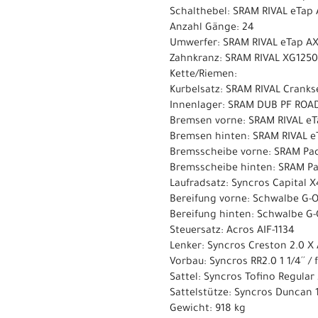
Schalthebel: SRAM RIVAL eTap 
Anzahl Gänge: 24
Umwerfer: SRAM RIVAL eTap AXS
Zahnkranz: SRAM RIVAL XG1250
Kette/Riemen:
Kurbelsatz: SRAM RIVAL Cranks
Innenlager: SRAM DUB PF ROAD
Bremsen vorne: SRAM RIVAL eT
Bremsen hinten: SRAM RIVAL e
Bremsscheibe vorne: SRAM Pa
Bremsscheibe hinten: SRAM P
Laufradsatz: Syncros Capital X
Bereifung vorne: Schwalbe G-
Bereifung hinten: Schwalbe G
Steuersatz: Acros AIF-1134
Lenker: Syncros Creston 2.0 X
Vorbau: Syncros RR2.0 1 1/4´´ /
Sattel: Syncros Tofino Regular
Sattelstütze: Syncros Duncan 
Gewicht: 918 kg