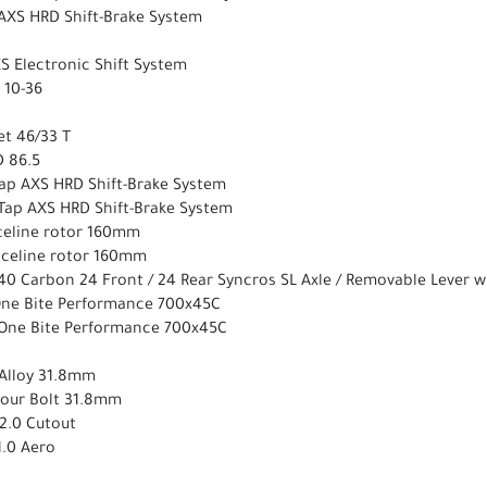
AXS HRD Shift-Brake System
 Electronic Shift System
 10-36
et 46/33 T
 86.5
ap AXS HRD Shift-Brake System
Tap AXS HRD Shift-Brake System
celine rotor 160mm
aceline rotor 160mm
40 Carbon 24 Front / 24 Rear Syncros SL Axle / Removable Lever w
One Bite Performance 700x45C
-One Bite Performance 700x45C
 Alloy 31.8mm
 four Bolt 31.8mm
 2.0 Cutout
1.0 Aero