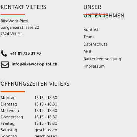
KONTAKT VILTERS
UNSER
UNTERNEHMEN
BikeWork-Pizol
Sarganserstrasse 20
Kontakt
7324 Vilters
Team
Datenschutz
AGB
+41 81 735 31 70
Batterieentsorgung
info@bikework-pizol.ch
Impressum
ÖFFNUNGSZEITEN VILTERS
Montag
13:15 - 18:30
Dienstag
13:15 - 18:30
Mittwoch
13:15 - 18:30
Donnerstag
13:15 - 18:30
Freitag
13:15 - 18:30
Samstag
geschlossen
Sonntag
geschlossen