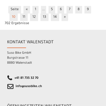
Seite
«
1
...
5
6
7
8
9
10
11
12
13
14
»
702 Ergebnisse
KONTAKT WALENSTADT
Suso Bike GmbH
Burgstrasse 11
8880 Walenstadt
+41 81 735 32 70
info@susobike.ch