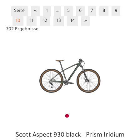
14 Zoll
16 Zoll
20 Zoll
24 Zoll
26 Zoll
Seite
«
1
...
5
6
7
8
9
27.5b/29
Berg / Performance
BMX & Dirt Räder
10
11
12
13
14
»
City- / Trekking-Fahrräder
Comfort / Endurance
702 Ergebnisse
e-City / e-Trekking 25 km/h
e-Gravel
e-Gravel
e-MTB Fully
e-MTB Hardtail
e-Road
e-Road
Fully
Gravel- / Travel-Bikes
Laufräder
MTB-Downhill
MTB-Fully
MTB-Hardtail
Speed / Race
Triathlon
Scott Aspect 930 black - Prism Iridium