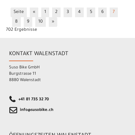
Seite
«
1
2
3
4
5
6
7
8
9
10
»
702 Ergebnisse
KONTAKT WALENSTADT
Suso Bike GmbH
Burgstrasse 11
8880 Walenstadt
+41 81 735 32 70
info@susobike.ch