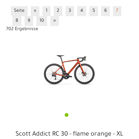
14 Zoll
16 Zoll
20 Zoll
24 Zoll
26 Zoll
Seite
«
1
2
3
4
5
6
7
27.5b/29
Berg / Performance
BMX & Dirt Räder
8
9
10
»
City- / Trekking-Fahrräder
Comfort / Endurance
702 Ergebnisse
e-City / e-Trekking 25 km/h
e-Gravel
e-Gravel
e-MTB Fully
e-MTB Hardtail
e-Road
e-Road
Fully
Gravel- / Travel-Bikes
Laufräder
MTB-Downhill
MTB-Fully
MTB-Hardtail
Speed / Race
Triathlon
Scott Addict RC 30 - flame orange - XL