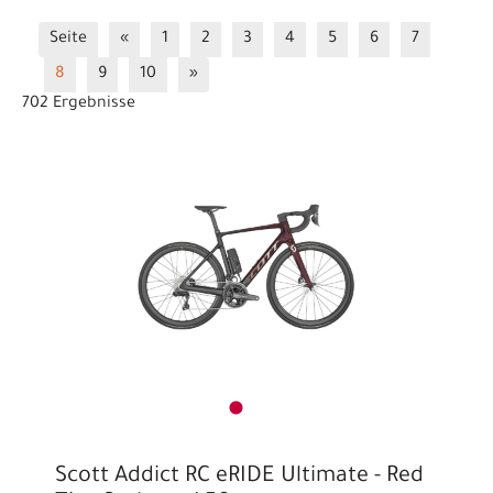
14 Zoll
16 Zoll
20 Zoll
24 Zoll
26 Zoll
Seite
«
1
2
3
4
5
6
7
27.5b/29
Berg / Performance
BMX & Dirt Räder
8
9
10
»
City- / Trekking-Fahrräder
Comfort / Endurance
702 Ergebnisse
e-City / e-Trekking 25 km/h
e-Gravel
e-Gravel
e-MTB Fully
e-MTB Hardtail
e-Road
e-Road
Fully
Gravel- / Travel-Bikes
Laufräder
MTB-Downhill
MTB-Fully
MTB-Hardtail
Speed / Race
Triathlon
Scott Addict RC eRIDE Ultimate - Red