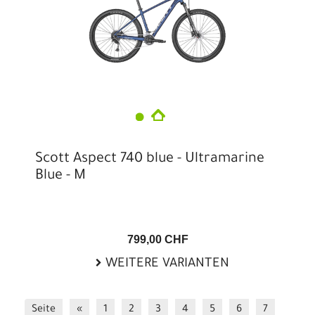
Scott Aspect 740 blue - Ultramarine
Blue - M
799,00 CHF
WEITERE VARIANTEN
Seite
«
1
2
3
4
5
6
7