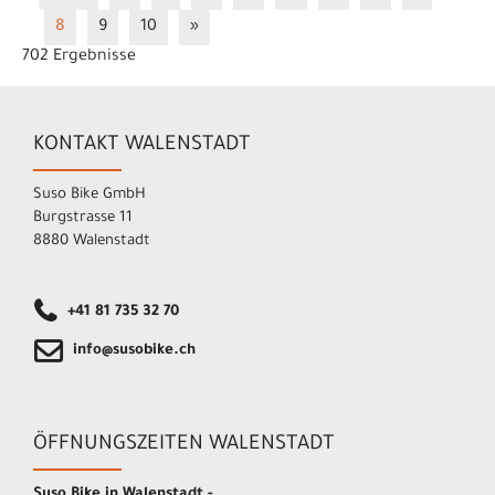
8
9
10
»
702 Ergebnisse
KONTAKT WALENSTADT
Suso Bike GmbH
Burgstrasse 11
8880 Walenstadt
+41 81 735 32 70
info@susobike.ch
ÖFFNUNGSZEITEN WALENSTADT
Suso Bike in Walenstadt -