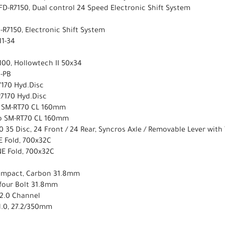
FD-R7150, Dual control 24 Speed Electronic Shift System
R7150, Electronic Shift System
11-34
100, Hollowtech II 50x34
-PB
170 Hyd.Disc
7170 Hyd.Disc
 SM-RT70 CL 160mm
o SM-RT70 CL 160mm
0 35 Disc, 24 Front / 24 Rear, Syncros Axle / Removable Lever with
E Fold, 700x32C
E Fold, 700x32C
Compact, Carbon 31.8mm
/ four Bolt 31.8mm
 2.0 Channel
1.0, 27.2/350mm