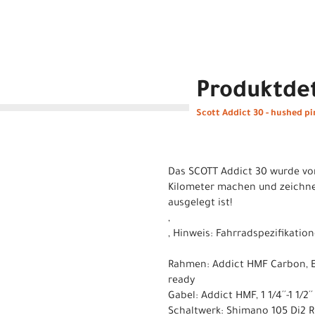
Produktdet
Scott Addict 30 - hushed pi
Das SCOTT Addict 30 wurde von 
Kilometer machen und zeichnet
ausgelegt ist!
,
, Hinweis: Fahrradspezifikat
Rahmen: Addict HMF Carbon, En
ready
Gabel: Addict HMF, 1 1/4´´-1 1/2
Schaltwerk: Shimano 105 Di2 R