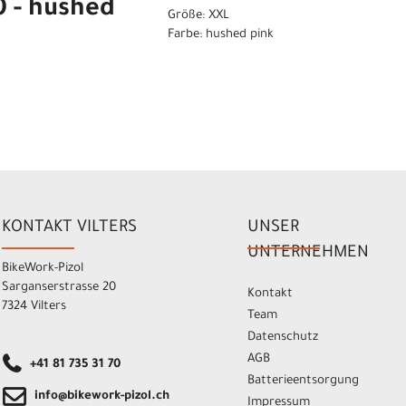
0 - hushed
Größe: XXL
Farbe: hushed pink
KONTAKT VILTERS
UNSER
UNTERNEHMEN
BikeWork-Pizol
Sarganserstrasse 20
Kontakt
7324 Vilters
Team
Datenschutz
AGB
+41 81 735 31 70
Batterieentsorgung
info@bikework-pizol.ch
Impressum